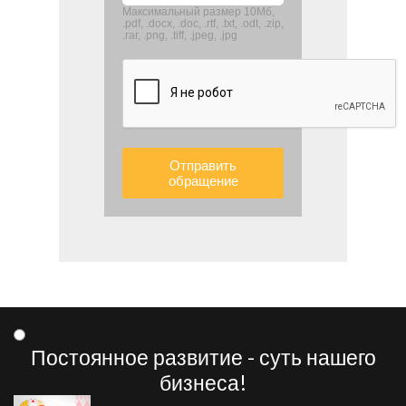
Максимальный размер 10Мб,
.pdf, .docx, .doc, .rtf, .txt, .odt, .zip,
.rar, .png, .tiff, .jpeg, .jpg
Отправить
обращение
Постоянное развитие - суть нашего
бизнеса!