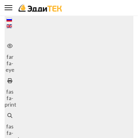
Выберите язык
far
fa-
eye
fas
fa-
print
fas
fa-