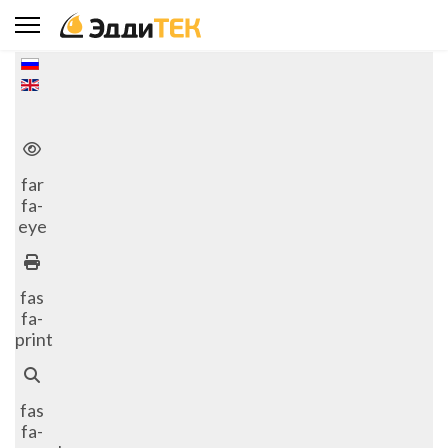
Выберите язык
far
fa-
eye
fas
fa-
print
fas
fa-