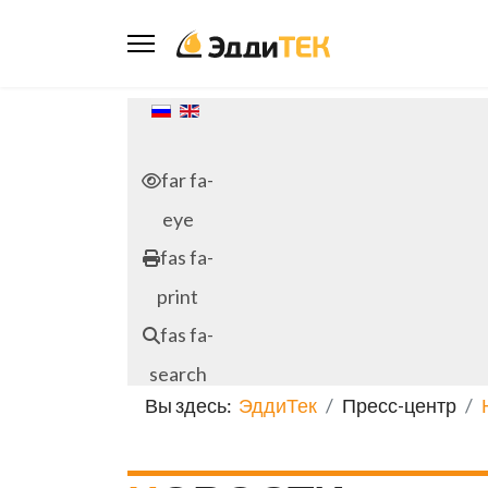
Выберите язык
far fa-
eye
fas fa-
print
fas fa-
search
Вы здесь:
ЭддиТек
Пресс-центр