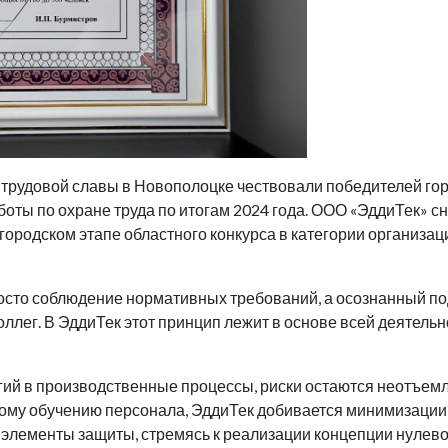
 трудовой славы в Новополоцке чествовали победителей гор
оты по охране труда по итогам 2024 года. ООО «ЭддиТек» с
в городском этапе областного конкурса в категории организ
о соблюдение нормативных требований, а осознанный под
оллег. В ЭддиТек этот принцип лежит в основе всей деятель
 в производственные процессы, риски остаются неотъем
ому обучению персонала, ЭддиТек добивается минимизации 
 элементы защиты, стремясь к реализации концепции нулево