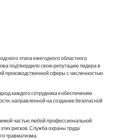
одского этапа ежегодного областного
нова подтвердило свою репутацию лидера в
аций производственной сферы с численностью
ход каждого сотрудника к обеспечению
ности, направленной на создание безопасной
лемой частью любой профессиональной
этих рисков. Служба охраны труда
го травматизма.