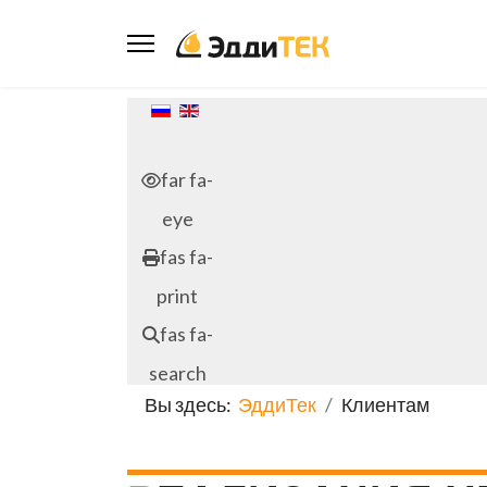
Выберите язык
far fa-
eye
fas fa-
print
fas fa-
search
Вы здесь:
ЭддиТек
Клиентам